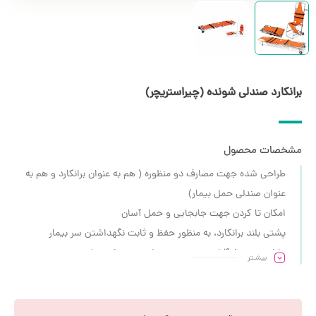
برانکارد صندلی شونده (چیراستریچر)
مشخصات محصول
طراحی شده جهت مصارف دو منظوره ( هم به عنوان برانکارد و هم به
عنوان صندلی حمل بیمار)
امکان تا کردن جهت جابجایی و حمل آسان
پشتی بلند برانکارد، به منظور حفظ و ثابت نگهداشتن سر بیمار
دارای دو چرخ 4 اینچی جهت سهولت در حمل بیمار
بیشـتر
ساخته شده از آلیاژ آلومینیوم جهت استحکام بیشتر
دارای دو کمربند نگهدارنده جهت حفاظت از بیمار
طول: 190 سانتی متر