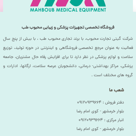
نکات مهم هنگام انتخاب برانکارد صندلی شونده
هنگام انتخاب برانکارد صندلی شونده، مهم است که نیازهای بیمار و ارائه
فروشگاه تخصصی تجهیزات پزشکی و زیبایی محبوب طب
دهنده مراقبت های بهداشتی را در نظر بگیرید. برخی از عواملی که باید در
نظر گرفته شوند وزن و اندازه بیمار، نوع بیماری یا آسیب بیمار، محیطی
شرکت گیتی تجارت محبوب، با برند تجاری محبوب طب ، با بیش از پنج سال
فعالیت به عنوان مرجع تخصصی فروشگاهی و اینترنتی در حوزه تولید، توزیع
که برانکارد در آن استفاده خواهد شد می باشد. برانکاردهای صندلی
سلامت و لوازم پزشکی در نظر دارد تا برای افزایش رفاه حال مشتریان، جامعه
شونده ابزاری ارزشمند برای حمل و نقل ایمن و راحت بیماران هستند. آنها
پزشکی، مراکز بهداشتی- درمانی، دانشجویان عرصه سلامت، ارگانها، ادارات و
می توانند به بهبود کیفیت مراقبت از بیمار و کاهش خطر آسیب به بیمار
گروه های مختلف است .
و ارائه دهنده مراقبت های بهداشتی کمک کنند.
شعب ما
برانکارد اسکوپ ساخته شده از آلیاژ آلومینیوم و بسیار مستحکم و مناسب
برای استفاده در مواقع ایجاد صدمات استخوانی و جراحت های ناشی از
دفتر فروش :‌ ۰۹۱۲۰۹۳۹۶۶۴
بلوار خرمشهر - کوی امام رضا
تصادفات در فروشگاه حامی طب متین موجود می باشد جهت خرید
انبار مرکزی :‌ ۰۹۱۲۰۹۳۹۶۶۴
برانکارد اسکوپ و اطلاع از قیمت آن با مجموعه محبوب طب در تماس
بلوار خرمشهر - کوی امام رضا
باشید.