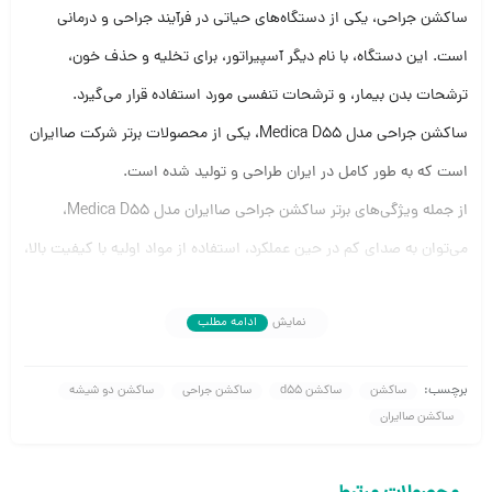
ساکشن جراحی، یکی از دستگاه‌های حیاتی در فرآیند جراحی و درمانی
است. این دستگاه، با نام دیگر آسپیراتور، برای تخلیه و حذف خون،
ترشحات بدن بیمار، و ترشحات تنفسی مورد استفاده قرار می‌گیرد.
ساکشن جراحی مدل Medica D55، یکی از محصولات برتر شرکت صاایران
است که به طور کامل در ایران طراحی و تولید شده است.
از جمله ویژگی‌های برتر ساکشن جراحی صاایران مدل Medica D55،
می‌توان به صدای کم در حین عملکرد، استفاده از مواد اولیه با کیفیت بالا،
و اطمینان از استانداردهای اروپایی در زمینه تجهیزات پزشکی اشاره نمود.
نمایش
ادامه مطلب
همچنین، فناوری ایمن سیلندر و پیستون، بدون نیاز به روغن کاری، با
مکشی بالغ بر 50 لیتر در دقیقه، عملکرد بهینه را تضمین می‌کند.
برچسب:
ساکشن
ساکشن d55
ساکشن جراحی
ساکشن دو شیشه
از آنجایی که دستگاه ساکشن جراحی صاایران مدل Medica D55 با این
ساکشن صاایران
ویژگی‌ها منحصر به فرد است، بیشتر در مراکز درمانی، بیمارستان‌ها،
اورژانس‌ها، و اتاق‌های جراحی مورد استفاده قرار می‌گیرد.