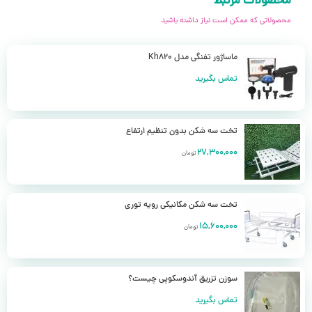
محصولات مرتبط
برای دیدن نمونه بیشتر محصولات به
پیج اینستاگرام
مراجعه فرمایید.
محصولاتی که ممکن است نیاز داشته باشید
ماساژور تفنگی مدل Kh820
تماس بگیرید
تخت سه شکن بدون تنظیم ارتفاع
27,300,000
تومان
تخت سه شکن مکانیکی رویه توری
15,600,000
تومان
سوزن تزریق آندوسکوپی چیست؟
تماس بگیرید