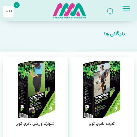
0
user
بایگانی ها
کمربند لاغری کوپر
شلوارک ورزشی لاغری کوپر