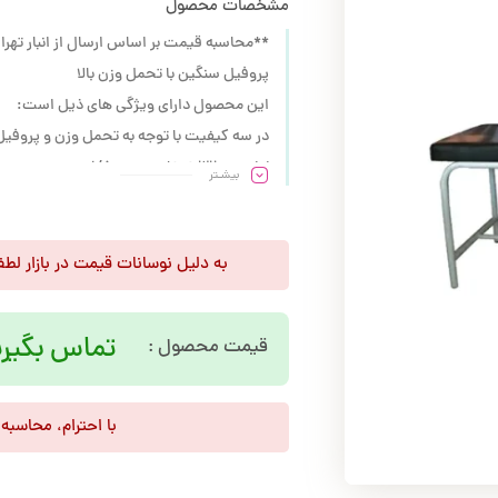
مشخصات محصول
**محاسبه قیمت بر اساس ارسال از انبار تهر
پروفیل سنگین با تحمل وزن بالا
این محصول دارای ویژگی های ذیل است:
در سه کیفیت با توجه به تحمل وزن و پروفیل
لوله 32mm ضخامت 1/5mm
بیشـتر
رنگ الکترواستاتیک
جوش co2
کفی نئوپان
به دلیل نوسانات قیمت در بازار لط
رنگبندی
رویه چرم مصنوعی
تماس بگیری
قیمت محصول :
ابر 30 کیلو
قابلیت شستشو
با احترام، محاسبه