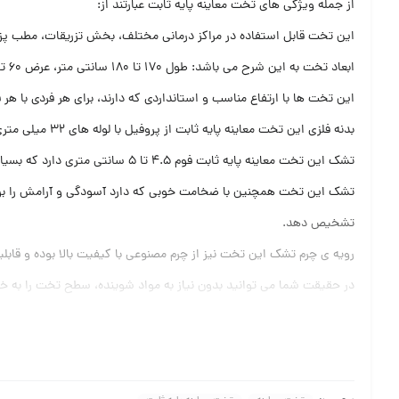
از جمله ویژگی های تخت معاینه پایه ثابت عبارتند از:
این تخت قابل استفاده در مراکز درمانی مختلف، بخش تزریقات، مطب پزش
ابعاد تخت به این شرح می باشد: طول 170 تا 180 سانتی متر، عرض 60 تا 80 سانتی متر و ارتفاع 60 تا 70 سانتی متر
این تخت ها با ارتفاع مناسب و استانداردی که دارند، برای هر فردی با ه
بدنه فلزی این تخت معاینه پایه ثابت از پروفیل با لوله های 32 میلی متری ساخته شده که ضخامت 1.5 میلی متری دارند و بنابراین بسیار محکم و مقاوم در برابر ضربه و یا فشار های احتمالی می باشند.
تشک این تخت معاینه پایه ثابت فوم 4.5 تا 5 سانتی متری دارد که بسیار با کیفیت بوده و به مرور زمان دچار فرورفتگی یا نشست نخواهد شد.
تشک این تخت همچنین با ضخامت خوبی که دارد آسودگی و آرامش را برای بیم
تشخیص دهد.
رویه ی چرم تشک این تخت نیز از چرم مصنوعی با کیفیت بالا بوده و ق
در حقیقت شما می توانید بدون نیاز به مواد شوینده، سطح تخت را به خو
در قسمت زیر تشک این تخت، به جای استفاده از کفی چوبی یا نئوپانی، از
بدنه ی فلزی این تخت دارای پوشش رنگ الکتررواستاتیک بوده و زیبایی خ
پوشش رنگ الکتروستاتیک این تخت معاینه همچنین قابلیت شست و شوی ب