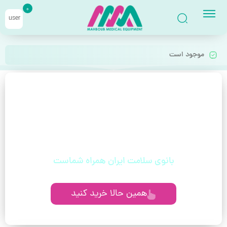
0
user
موجود است
با خیال راحت قسطی بخر!
بدون دغدغه، بدون چک، مخصوص حقوق‌بگیران
و مستمری‌بگیران
بانوی سلامت ایران همراه شماست
همین حالا خرید کنید