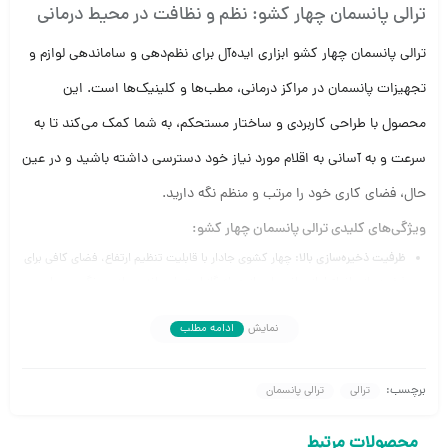
ترالی پانسمان چهار کشو: نظم و نظافت در محیط درمانی
ترالی پانسمان چهار کشو ابزاری ایده‌آل برای نظم‌دهی و ساماندهی لوازم و
تجهیزات پانسمان در مراکز درمانی، مطب‌ها و کلینیک‌ها است. این
محصول با طراحی کاربردی و ساختار مستحکم، به شما کمک می‌کند تا به
سرعت و به آسانی به اقلام مورد نیاز خود دسترسی داشته باشید و در عین
حال، فضای کاری خود را مرتب و منظم نگه دارید.
ویژگی‌های کلیدی ترالی پانسمان چهار کشو:
ظرفیت ذخیره‌سازی بالا:
چهار کشوی جادار با قابلیت تنظیم ارتفاع، فضای کافی برای
ذخیره‌سازی انواع لوازم پانسمان، از جمله گاز استریل، باند، پماد، سرنگ و … را
فراهم می‌کنند.
نمایش
ادامه مطلب
دسترسی آسان:
کشوها به صورت روان و آسان باز و بسته می‌شوند و به شما امکان
می‌دهند تا به سرعت به اقلام مورد نیاز خود دسترسی داشته باشید.
جابجایی آسان:
ترالی مجهز به چرخ‌های روان و ترمزدار است که جابجایی آن را در
برچسب:
ترالی
ترالی پانسمان
محیط‌های مختلف آسان می‌کند.
طراحی ارگونومیک:
ارتفاع ترالی متناسب با قد افراد مختلف قابل تنظیم است و از
محصولات مرتبط