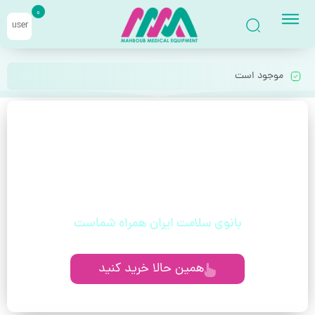
0
user
موجود است
با خیال راحت قسطی بخر!
بدون دغدغه، بدون چک، مخصوص حقوق‌بگیران
و مستمری‌بگیران
بانوی سلامت ایران همراه شماست
همین حالا خرید کنید