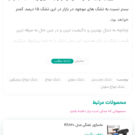
بستر نسبت به تشک های موجود در بازار در این تشک ۱۵ درصد کمتر
خواهد بود.
چنانچه به دنبال بهترین و باکیفیت ترین و در عین حال به صرفه ترین
قیمت تشک در بازار هستید این مدل تشک را به شما پیشنهاد میکنیم.
مزایای استفاده از تشک مواج سلولی سرجیکون (Surgicon)
نمایش
ادامه مطلب
پیشگیری از زخم بستر
یکی از مهم‌ترین مزایای تشک مواج سلولی سرجیکون Surgicon پیشگیری
برچسب:
تشک زخم بستر
تشک سلولی
تشک مواج
تشک مواج سرجیکون
از زخم بستر است.
تشک مواج سلولی
زخم بستر یکی از مشکلات شایع در بیماران بستری است که به دلیل فشار
محصولات مرتبط
مداوم روی نقاط خاصی از بدن ایجاد می‌شود.
محصولاتی که ممکن است نیاز داشته باشید
طراحی سلولی این تشک با توزیع یکنواخت فشار، خطر ایجاد زخم بستر را
به طور قابل توجهی کاهش می‌دهد.
ماساژور تفنگی مدل Kh820
تماس بگیرید