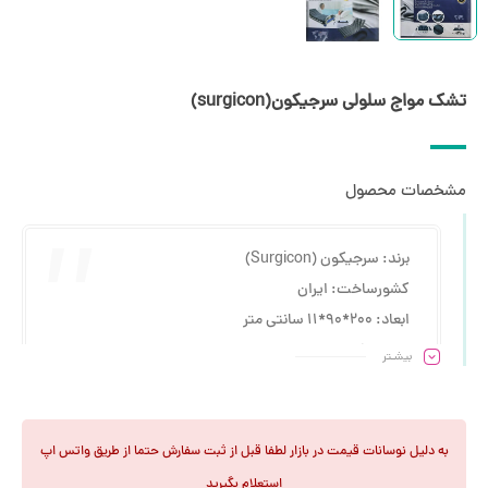
تشک مواج سلولی سرجیکون(surgicon)
مشخصات محصول
برند: سرجیکون (Surgicon)
کشورساخت: ایران
ابعاد: 200*90*۱۱ سانتی متر
دارای 18 سلول
بیشـتر
ساخته شده از PVC پزشکی
وزن قابل تحمل: 165 کیلوگرم
دارای قابلیت CPR برای مواقع اورژانسی
به دلیل نوسانات قیمت در بازار لطفا قبل از ثبت سفارش حتما از طریق واتس اپ
دارای 2 سلول اضافی برای جایگیزینی سلول معیوب
استعلام بگیرید