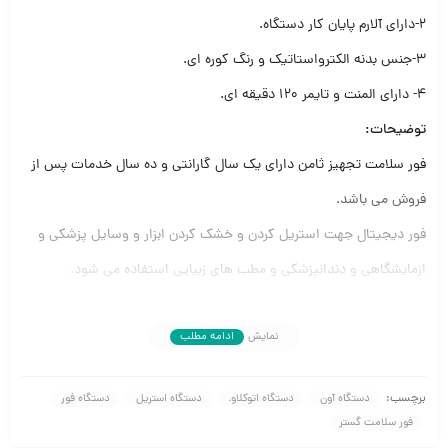
۲-دارای آلارم پایان کار دستگاه.
۳-جنس بدنه الکترواستاتیک و رنگ کوره ای.
۴- دارای المنت و تایمر ۱۲۰ دقیقه ای.
توضیحات:
فور سلامت تجهیز ثامن دارای یک سال گارانتی و ده سال خدمات پس از
فروش می باشد.
فور دیجیتال جهت استریل کردن و خشک کردن ابزار و وسایل پزشکی و
ازمایشگاهی و دندانپزشکی و مطب های زیبایی استفاده می شود.
کاربرد فور سلامت تجهیز ثامن:
نمایش
ادامه مطلب
یا آون آزمایشگاهی می توانند در جهت خشک کردن، شکستن اتصالات
پیوندی، خشک نمودن پلیمرهایی نظیر پلی آمید، استریل کردن و انجام
برچسب:
دستگاه آون
دستگاه اتوکلاو.
دستگاه استریل
دستگاه فور
عملکردهای آزمایشگاهی صنعتی متفاوتی از آن استفاده می شود. رایج
فور سلامت گستر
ترین کاربرد فور آزمایشگاهی برای ایجاد دمای بین ۵۰تا ۲۰۰ درجه