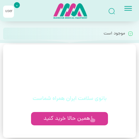
0
user
موجود است
با خیال راحت قسطی بخر!
بدون دغدغه، بدون چک، مخصوص حقوق‌بگیران
و مستمری‌بگیران
بانوی سلامت ایران همراه شماست
همین حالا خرید کنید