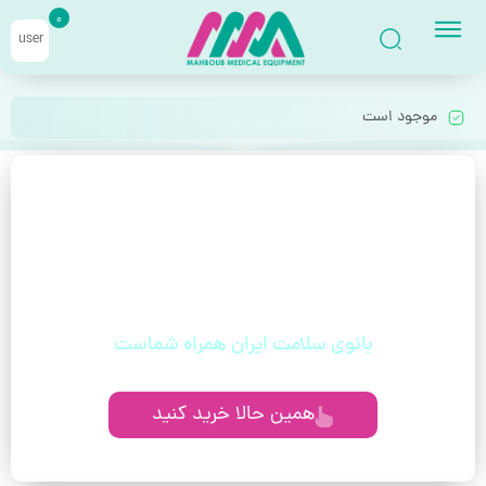
0
user
موجود است
با خیال راحت قسطی بخر!
بدون دغدغه، بدون چک، مخصوص حقوق‌بگیران
و مستمری‌بگیران
بانوی سلامت ایران همراه شماست
همین حالا خرید کنید